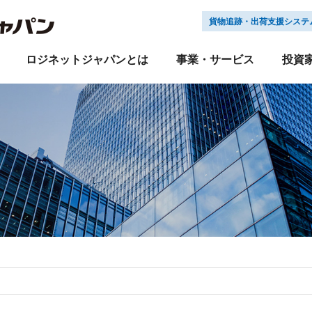
貨物追跡・出荷支援システ
ロジネットジャパンとは
事業・サービス
投資
LNJEX
経営方針
サステナビリティニュース
新卒採用
輸送
業績・財務
キャリア採用
倉庫
IRライブラリ
株式会社 ロジネット
ＤＤロジ
グループ会社採用
引越
株
企業理念
会社概要
沿革
組織図
IRよくあるご質問
Ｅ:環境への取り組み
採用お問い合わせ
IRお問い合わせ
Ｓ:社会への取り組み
電子
保険
飲料水
国際物流
免責事項