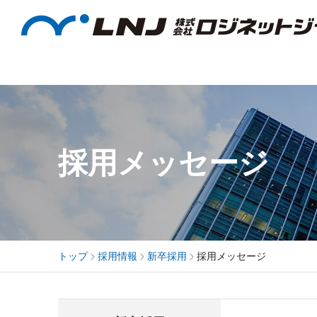
企業情報
サステナビリティ
採用情報
事業・サービス
投資家情報
採用メッセージ
トップ
採用情報
新卒採用
採用メッセージ