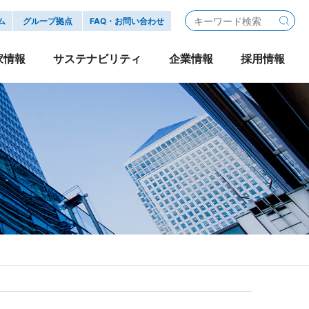
ム
グループ拠点
FAQ・お問い合わせ
家情報
サステナビリティ
企業情報
採用情報
ジャパン SDGs宣言
・さくらボックス・
式情報
業務委託配送パートナー
IRニュース
自動車
旅行
グループ企業
行動指針
事務所移転
公告
Ｇ:ガバナンス
ディスクロージャーポリシー