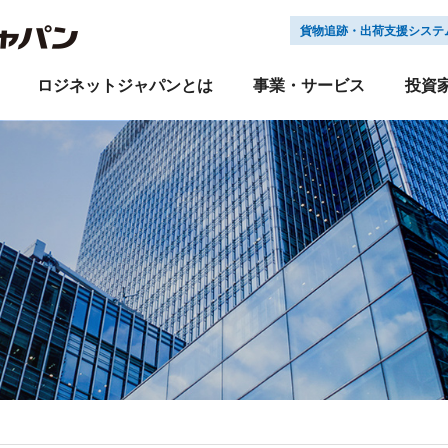
貨物追跡・出荷支援システ
ロジネットジャパンとは
事業・サービス
投資
LNJEX
経営方針
サステナビリティニュース
新卒採用
輸送
業績・財務
キャリア採用
倉庫
IRライブラリ
株式会社 ロジネット
ＤＤロジ
グループ会社採用
引越
株
企業理念
会社概要
沿革
組織図
IRよくあるご質問
Ｅ:環境への取り組み
採用お問い合わせ
IRお問い合わせ
Ｓ:社会への取り組み
電子
保険
飲料水
国際物流
免責事項