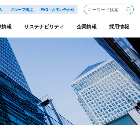
ム
グループ拠点
FAQ・お問い合わせ
家情報
サステナビリティ
企業情報
採用情報
ジャパン SDGs宣言
・さくらボックス・
式情報
業務委託配送パートナー
IRニュース
自動車
旅行
グループ企業
行動指針
事務所移転
公告
Ｇ:ガバナンス
ディスクロージャーポリシー