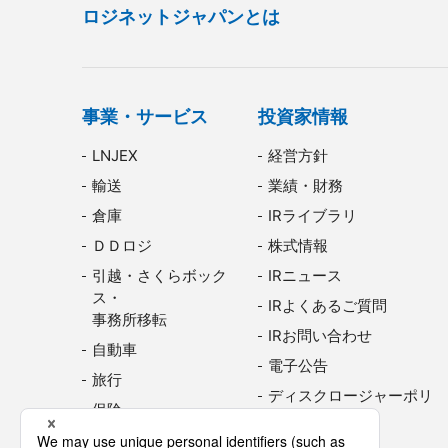
ロジネットジャパンとは
事業・サービス
投資家情報
LNJEX
経営方針
輸送
業績・財務
倉庫
IRライブラリ
ＤＤロジ
株式情報
引越・さくらボック
IRニュース
ス・
IRよくあるご質問
事務所移転
IRお問い合わせ
自動車
電子公告
旅行
ディスクロージャーポリ
保険
シー
飲料水
免責事項