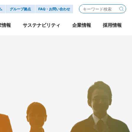
ム
グループ拠点
FAQ・お問い合わせ
家情報
サステナビリティ
企業情報
採用情報
ジャパン SDGs宣言
・さくらボックス・
式情報
業務委託配送パートナー
IRニュース
自動車
旅行
グループ企業
行動指針
事務所移転
公告
Ｇ:ガバナンス
ディスクロージャーポリシー