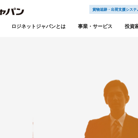
貨物追跡・出荷支援システ
ロジネットジャパンとは
事業・サービス
投資
LNJEX
経営方針
サステナビリティニュース
新卒採用
輸送
業績・財務
キャリア採用
倉庫
IRライブラリ
株式会社 ロジネット
ＤＤロジ
グループ会社採用
引越
株
企業理念
会社概要
沿革
組織図
IRよくあるご質問
Ｅ:環境への取り組み
採用お問い合わせ
IRお問い合わせ
Ｓ:社会への取り組み
電子
保険
飲料水
国際物流
免責事項